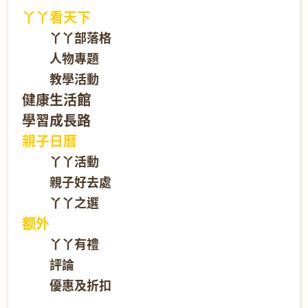
丫丫看天下
丫丫部落格
人物專題
教學活動
健康生活館
學習成長路
親子日曆
丫丫活動
親子好去處
丫丫之選
额外
丫丫有禮
評論
優惠及折扣