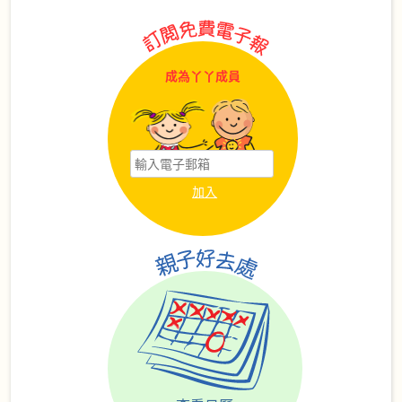
成為丫丫成員