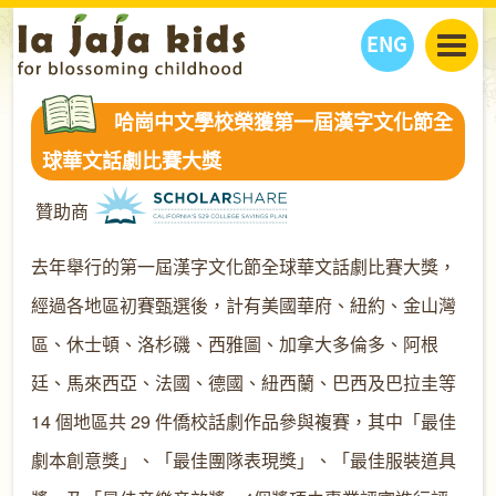
ENG
丫丫看天下
哈崗中文學校榮獲第一屆漢字文化節全
丫丫部落格
親子日曆
球華文話劇比賽大獎
健康生活館
教學活動
丫丫活動
贊助商
親子好去處
學習成長路
人物專題
丫丫之選
關於我們
去年舉行的第一屆漢字文化節全球華文話劇比賽大獎，
我們的故事
購
物
經過各地區初賽甄選後，計有美國華府、紐約、金山灣
聯絡
區、休士頓、洛杉磯、西雅圖、加拿大多倫多、阿根
丫丫夥伴 + 友情連接
廷、馬來西亞、法國、德國、紐西蘭、巴西及巴拉圭等
14 個地區共 29 件僑校話劇作品參與複賽，其中「最佳
劇本創意獎」、「最佳團隊表現獎」、「最佳服裝道具