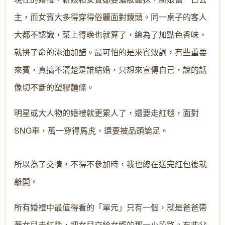
主，而女賓大多得穿得俗麗面對鏡頭。同一桌子的客人
大都不認識，菜上得晚也就算了，總為了加點色香味，
就拚了命的添油加醋。最可怕的是來賓致詞，有些重要
來賓，真搞不清楚是誰結婚，只想來宣傳自己，說的話
像切不斷的塑膠麵條。
明星或大人物的婚禮就更累人了，還要走紅毯，面對
SNG車，萬一穿得馬虎，還要被品頭論足。
所以為了交情，不得不參加時，我也總在送完紅包後就
離開。
所有婚禮中最值得看的「單元」只有一個，就是爸爸帶
著女兒走紅毯，把女兒交給女婿的那一小段路。有些父