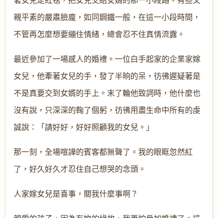
親平素的嚴肅臉龐，如同鋼鐵一般，在這一小段時間，
不管再怎麼想要繃住情緒，總會忍不住真情流露。
最近參加了一場感人的婚禮。一位白手起家的企業家嫁
女兒，他牽著女兒的手，發了半晌的呆，彷彿遲疑著是
不是真要交到女婿的手上。末了輪他致詞時，他什麼也
沒有說，只深深的鞠了個躬，彷彿用盡生命中所有的虔
誠說：「請好好，好好照顧我的女兒。」
那一刻，全場喧譁的賓客都無聲了。我的眼眶忽然紅
了，好久好久才忍住自己想哭的念頭。
人家嫁女兒是喜事，關我什麼事啊？