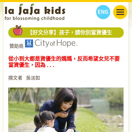
ENG
丫丫看天下
【好文分享】孩子，請你別當資優生
丫丫部落格
親子日曆
贊助商
健康生活館
教學活動
丫丫活動
親子好去處
學習成長路
人物專題
從小到大都是資優生的媽媽，反而希望女兒不要
當資優生，因為 . . .
丫丫之選
關於我們
我們的故事
購
物
撰文者 吳淡如
聯絡
丫丫夥伴 + 友情連接