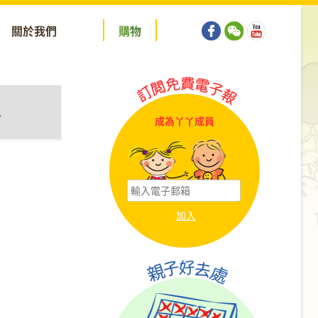
關於我們
購
物
y
成為丫丫成員
tion