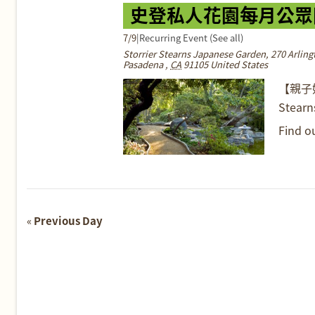
史登私人花園每月公眾
7/9
|
Recurring Event
(See all)
Storrier Stearns Japanese Garden
,
270 Arling
Pasadena
,
CA
91105
United States
【親子好
Stearn
Find o
«
Previous Day
Day
Navigation