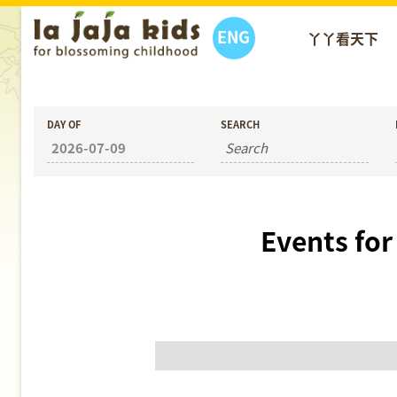
ENG
丫丫看天下
DAY OF
SEARCH
Events for
Day
Navigation