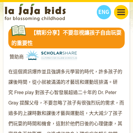
ENG
丫丫看天下
【精彩分享】不要忽視讓孩子自由玩耍
丫丫部落格
親子日曆
的重要性
健康生活館
教學活動
丫丫活動
贊助商
親子好去處
學習成長路
人物專題
丫丫之選
關於我們
在這個資訊爆炸並且強調多元學習的時代，許多孩子的
我們的故事
購
物
課後時間，從小就被滿滿的才藝班和運動班排滿。研
聯絡
究
Free play 對孩子心智發展超過二十年的 Dr. Peter
丫丫夥伴 + 友情連接
Gray 提醒父母，不要忽略了孩子有很強烈玩的需求，而
過多的上課時數和課後才藝與運動班，大大減少了孩子
們玩耍的時間和機會，這對於他們日後的心理健康，其