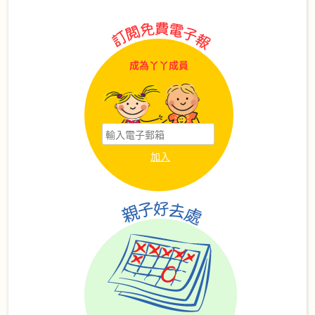
成為丫丫成員