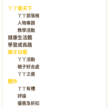
丫丫看天下
丫丫部落格
人物專題
教學活動
健康生活館
學習成長路
親子日曆
丫丫活動
親子好去處
丫丫之選
额外
丫丫有禮
評論
優惠及折扣