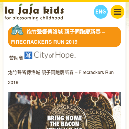
ENG
丫丫看天下
炮竹聲響傳洛城 親子同跑慶新春 –
丫丫部落格
親子日曆
FIRECRACKERS RUN 2019
健康生活館
教學活動
丫丫活動
親子好去處
學習成長路
人物專題
贊助商
丫丫之選
關於我們
炮竹聲響傳洛城 親子同跑慶新春 – Firecrackers Run
我們的故事
購
物
聯絡
2019
丫丫夥伴 + 友情連接