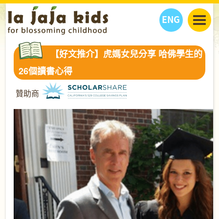
ENG
丫丫看天下
【好文推介】虎媽女兒分享 哈佛學生的
丫丫部落格
親子日曆
26個讀書心得
健康生活館
教學活動
丫丫活動
贊助商
親子好去處
學習成長路
人物專題
丫丫之選
關於我們
我們的故事
購
物
聯絡
丫丫夥伴 + 友情連接