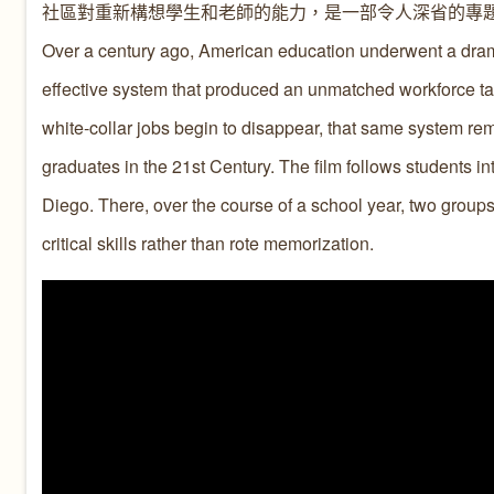
社區對重新構想學生和老師的能力，是一部令人深省的專
Over a century ago, American education underwent a dram
effective system that produced an unmatched workforce tail
white-collar jobs begin to disappear, that same system re
graduates in the 21st Century. The film follows students 
Diego. There, over the course of a school year, two groups
critical skills rather than rote memorization.