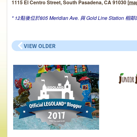
1115 El Centro Street, South Pasadena, CA 91030 [
ma
* 12點後位於805 Meridian Ave. 與 Gold Line Station
VIEW OLDER