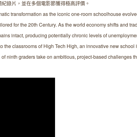
題紀錄片，並在多個電影節獲得極高評價。
atic transformation as the iconic one-room schoolhouse evolve
ored for the 20th Century. As the world economy shifts and trad
mains intact, producing potentially chronic levels of unemploym
into the classrooms of High Tech High, an innovative new school 
 of ninth graders take on ambitious, project-based challenges t