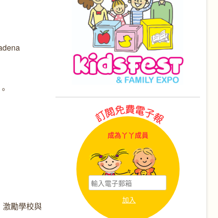
dena
題。
成為丫丫成員
，激勵學校與