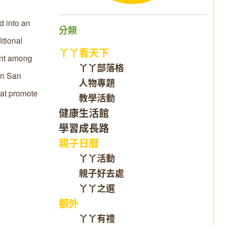
d into an
分類
itional
丫丫看天下
ent among
丫丫部落格
in San
人物專題
hat promote
教學活動
健康生活館
學習成長路
親子日曆
丫丫活動
親子好去處
丫丫之選
额外
丫丫有禮