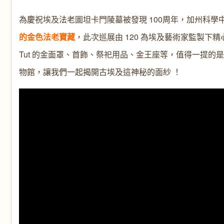
為慶祝埃及法老圖坦卡門陵墓被發現 100周年，加州科學中心 Califo
的金色法老寶藏
，此次巡展由 120 為埃及藝術家監製下精
Tut 的金面罩、首飾、祭祀用品、金王座等，值得一提
物館，讓我們一起揭開古埃及這神秘的面紗 ！