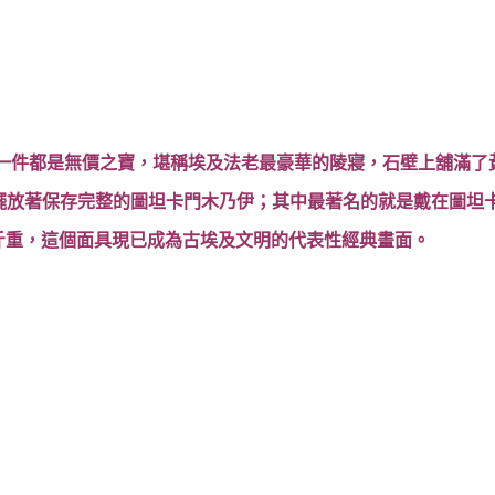
每一件都是無價之寶，堪稱埃及法老最豪華的陵寢，石壁上舖滿了
擺放著保存完整的圖坦卡門木乃伊；其中最著名的就是戴在圖坦
公斤重，這個面具現已成為古埃及文明的代表性經典畫面。