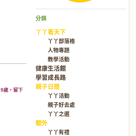
分類
丫丫看天下
丫丫部落格
人物專題
教學活動
健康生活館
學習成長路
親子日曆
19歲，留下
丫丫活動
親子好去處
丫丫之選
额外
丫丫有禮