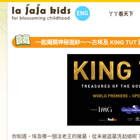
ENG
丫丫看天下
一起揭開神秘面紗～～古埃及 KING TU
你知道，埃及哪一個法老王的陵墓，從未被盜墓洗劫過呢？那就是