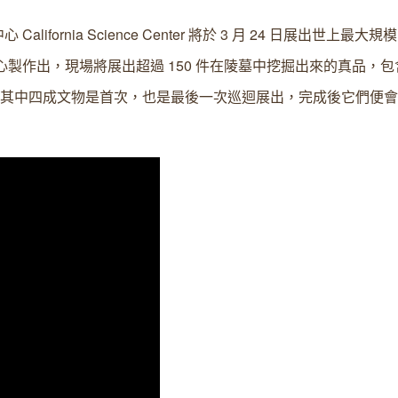
rnia Science Center 將於 3 月 24 日展出世上最大規模
心製作出，現場將展出超過 150 件在陵墓中挖掘出來的真品，包含了
的是其中四成文物是首次，也是最後一次巡迴展出，完成後它們便