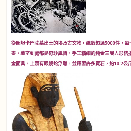
從圖坦卡門陸墓出土的埃及古文物，總數超過5000件，
畫，墓室到處都是奇珍異寶，手工精細的純金三層人形棺
金面具，上頭有眼鏡蛇浮雕，並鑲著許多寶石，約10.2