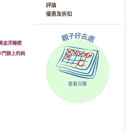
評論
優惠及折扣
黃金浮雕壁
卡門臉上的純
查看日曆