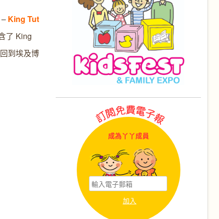
 –
King Tut
 King
會回到埃及博
成為丫丫成員