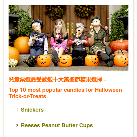
兒童票選最受歡迎十大萬聖節糖果選擇：
Top 10 most popular candies for Halloween
Trick-or-Treats
Snickers
Reeses Peanut Butter Cups