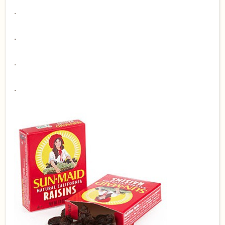
.
.
.
.