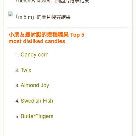
小朋友最討厭的幾種糖果
Top 5
most disliked candies
Candy corn
Twix
Almond Joy
Swedish Fish
ButterFingers