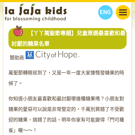
ENG
丫丫看天下
【丫丫萬聖節專題】兒童票選最喜歡和最
丫丫部落格
親子日曆
討厭的糖果名單
健康生活館
教學活動
丫丫活動
贊助商
親子好去處
學習成長路
人物專題
丫丫之選
關於我們
萬聖節轉眼就到了，又是一年一度大家慷慨發糖果的時
我們的故事
購
物
候了。
聯絡
丫丫夥伴 + 友情連接
你知道小朋友最喜歡和最討厭哪幾種糖果嗎？小朋友對
糖果的愛惡可以說是非常堅定的，千萬別買錯了不受歡
迎的糖果，搞錯了的話，明年你家有可能變得「門可羅
雀」喔～～！