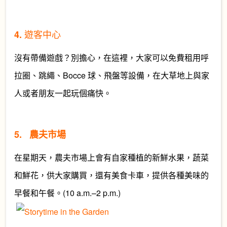
遊
客
中心
4.
沒有帶備遊戲？別擔心，在這裡，大家可以免費租用呼
拉圈、跳繩、Bocce 球、飛盤等設備，在大草地上與家
人或者朋友一起玩個痛快。
5. 農夫市場
在
星期
天，農夫
市場
上會有
自
家種
植
的新鮮
水
果，
蔬菜
和鮮
花
，供大家
購買
，還有
美食卡車
，提供各種
美味
的
早
餐和
午
餐。(10 a.m.–2 p.m.)