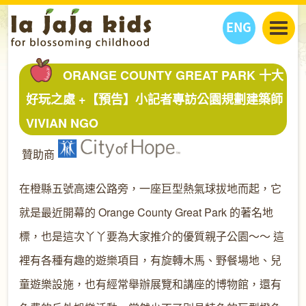
ENG
丫丫看天下
ORANGE COUNTY GREAT PARK 十大
丫丫部落格
親子日曆
好玩之處 +【預告】小記者專訪公園規劃建築師
健康生活館
教學活動
丫丫活動
VIVIAN NGO
親子好去處
學習成長路
人物專題
丫丫之選
關於我們
贊助商
我們的故事
購
物
在橙縣五號高速公路旁，一座巨型熱氣球拔地而起，它
聯絡
就是最近開幕的 Orange County Great Park 的著名地
丫丫夥伴 + 友情連接
標，也是這次丫丫要為大家推介的優質親子公園～～ 這
裡有各種有趣的遊樂項目，有旋轉木馬、野餐場地、兒
童遊樂設施，也有經常舉辦展覽和講座的博物館，還有