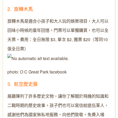
2.
旋轉木馬
旋轉木馬是適合小
孩
子和大人玩的娛樂項目，大人可以
回味
小時候的
童
年
回憶
。
門票
可以
單獨購買
，
也
可以
全
天
票
。費用：全日無限 $3, 單次 $2, 團票 $20（等同10
張全日票）
photo: O C Great Park facebook
3. 航空歷史展
展廳陳列了許多歷史文物，讓你了解關於飛機的知識和
二戰時期的歷史故事。孩子們也可以寫信給退伍軍人，
感謝他們為國家無私地服務，向他們致敬。
免費
入場