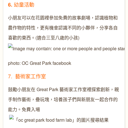
幼童活動
6.
小朋友可以在花園裡參加免費的故事劇場，認識植物和
農作物的特性，更有機會認識不同的小夥伴，分享各自
喜歡的東西。(適合三至八歲的小孩)
photo: OC Great Park facebook
7. 藝術
家
工作室
鼓勵
小朋友在 Great Park
藝術
家
工作室
裡探索
創
新，親
手制作藝術
，
疊
玩
塊
，
培養孩
子們
與
新朋
友一
起
合
作
的
能
力
。免費
入場