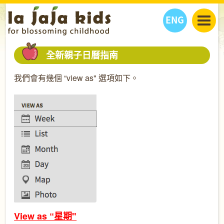
ENG
丫丫看天下
全新親子日曆指南
丫丫部落格
親子日曆
我們會有幾個 “view as" 選項如下。
健康生活館
教學活動
丫丫活動
親子好去處
學習成長路
人物專題
丫丫之選
關於我們
我們的故事
購
物
聯絡
丫丫夥伴 + 友情連接
View as “星期"