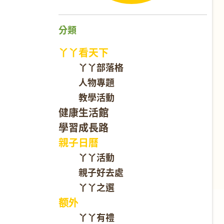
分類
丫丫看天下
丫丫部落格
人物專題
教學活動
健康生活館
學習成長路
親子日曆
丫丫活動
親子好去處
丫丫之選
额外
丫丫有禮