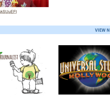
aHskSUuEFt
VIEW 