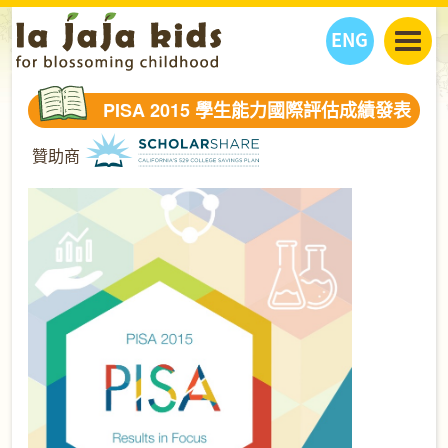
ENG
丫丫看天下
PISA 2015 學生能力國際評估成績發表
丫丫部落格
親子日曆
贊助商
健康生活館
教學活動
丫丫活動
親子好去處
學習成長路
人物專題
丫丫之選
關於我們
我們的故事
購
物
聯絡
丫丫夥伴 + 友情連接