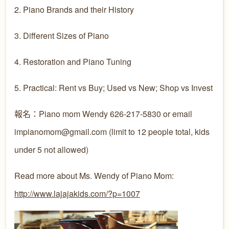
2. Piano Brands and their History
3. Different Sizes of Piano
4. Restoration and Piano Tuning
5. Practical: Rent vs Buy; Used vs New; Shop vs Invest
報名：Piano mom Wendy 626-217-5830 or email
impianomom@gmail.com (limit to 12 people total, kids
under 5 not allowed)
Read more about Ms. Wendy of Piano Mom:
http://www.lajajakids.com/?p=1007