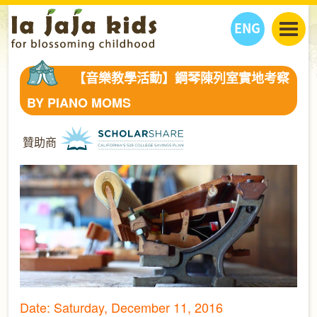
ENG
丫丫看天下
【音樂教學活動】鋼琴陳列室實地考察
丫丫部落格
親子日曆
BY PIANO MOMS
健康生活館
教學活動
丫丫活動
親子好去處
學習成長路
人物專題
贊助商
丫丫之選
關於我們
我們的故事
購
物
聯絡
丫丫夥伴 + 友情連接
Date: Saturday, December 11, 2016