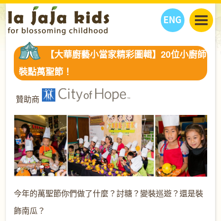
ENG
丫丫看天下
【大華廚藝小當家精彩圖輯】20位小廚師
丫丫部落格
親子日曆
裝點萬聖節！
健康生活館
教學活動
丫丫活動
親子好去處
學習成長路
人物專題
贊助商
丫丫之選
關於我們
我們的故事
購
物
聯絡
丫丫夥伴 + 友情連接
今年的萬聖節你們做了什麼？討糖？變裝巡遊？還是裝
飾南瓜？