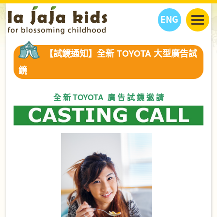
ENG
丫丫看天下
【試鏡通知】全新 TOYOTA 大型廣告試
丫丫部落格
親子日曆
鏡
健康生活館
教學活動
丫丫活動
親子好去處
學習成長路
人物專題
全 新 TOYOTA 廣 告 試 鏡 邀 請
丫丫之選
關於我們
我們的故事
購
物
聯絡
丫丫夥伴 + 友情連接