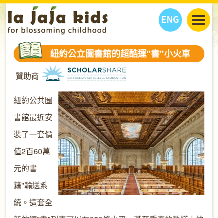
ENG
丫丫看天下
紐約公立圖書館的超酷運"書"小火車
丫丫部落格
親子日曆
贊助商
健康生活館
教學活動
丫丫活動
親子好去處
學習成長路
人物專題
紐約公共圖
丫丫之選
關於我們
書館最近安
我們的故事
購
物
裝了一套價
聯絡
值2百60萬
丫丫夥伴 + 友情連接
元的書
籍"輸送系
統。這套全