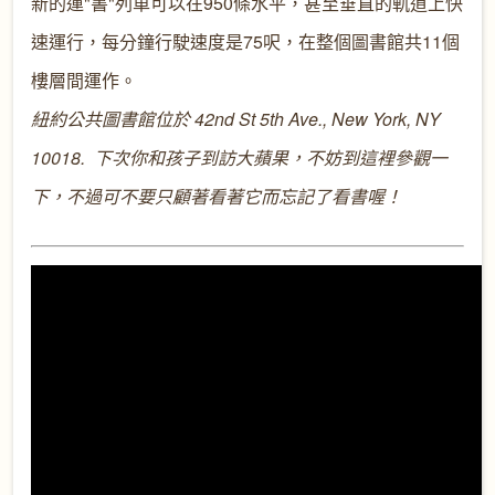
新的運"書"列車可以在950條水平，甚至垂直的軌道上快
速運行，每分鐘行駛速度是75呎，在整個圖書館共11個
樓層間運作。
紐約公共圖書館位於 42nd St 5th Ave., New York, NY
10018. 下次你和孩子到訪大蘋果，不妨到這裡參觀一
下，不過可不要只顧著看著它而忘記了看書喔！