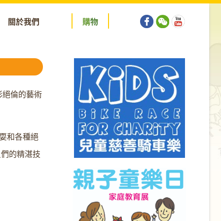
關於我們
購
物
彩絕倫的藝術
耍和各種絕
員們的精湛技