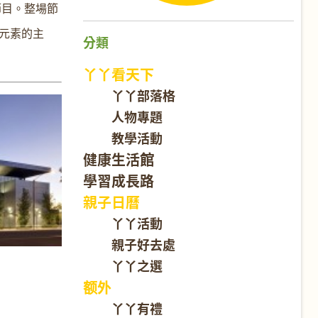
節目。整場節
元素的主
分類
丫丫看天下
丫丫部落格
人物專題
教學活動
健康生活館
學習成長路
親子日曆
丫丫活動
親子好去處
丫丫之選
额外
丫丫有禮