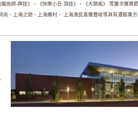
的魔術師-牌技》、《快樂小丑-頂技》、《大跳板》 等屢次獲獎
時尚、上海之戀、上海鄉村、 上海漁民喜獲豐收等具有濃郁東方
,