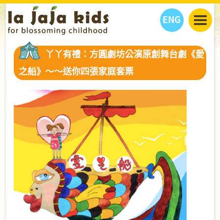
ENG
丫丫看天下
丫丫有禮：方圓劇坊公演原創舞台劇《愛
丫丫部落格
親子日曆
之船》～～送你四張家庭套票
健康生活館
教學活動
丫丫活動
親子好去處
學習成長路
人物專題
丫丫之選
關於我們
我們的故事
購
物
聯絡
丫丫夥伴 + 友情連接