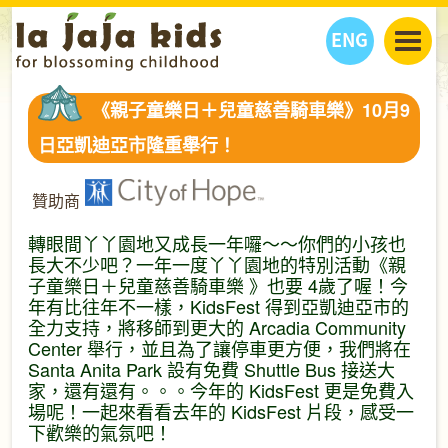
ENG
丫丫看天下
《親子童樂日＋兒童慈善騎車樂》10月9
丫丫部落格
親子日曆
日亞凱迪亞市隆重舉行！
健康生活館
教學活動
丫丫活動
親子好去處
學習成長路
人物專題
贊助商
丫丫之選
關於我們
轉眼間丫丫園地又成長一年囉～～你們的小孩也
我們的故事
購
物
長大不少吧？一年一度丫丫園地的特別活動《親
聯絡
子童樂日＋兒童慈善騎車樂 》也要 4歲了喔！今
年有比往年不一樣，KidsFest 得到亞凱迪亞市的
丫丫夥伴 + 友情連接
全力支持，將移師到更大的 Arcadia Community
Center 舉行，並且為了讓停車更方便，我們將在
Santa Anita Park 設有免費 Shuttle Bus 接送大
家，還有還有。。。今年的 KidsFest 更是免費入
場呢！一起來看看去年的 KidsFest 片段，感受一
下歡樂的氣氛吧！