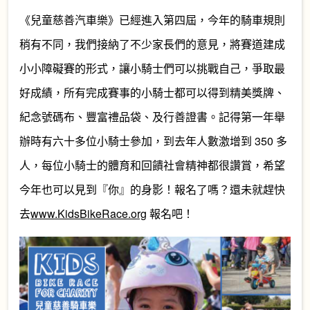
《兒童慈善汽車樂》已經進入第四屆，今年的騎車規則
稍有不同，我們接納了不少家長們的意見，將賽道建成
小小障礙賽的形式，讓小騎士們可以挑戰自己，爭取最
好成績，所有完成賽事的小騎士都可以得到精美獎牌、
紀念號碼布、豐富禮品袋、及行善證書。記得第一年舉
辦時有六十多位小騎士參加，到去年人數激增到 350 多
人，每位小騎士的體育和回饋社會精神都很讚賞，希望
今年也可以見到『你』的身影！報名了嗎？還未就趕快
去
www.KidsBikeRace.org
報名吧！