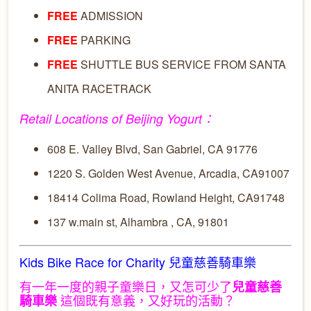
FREE
ADMISSION
FREE
PARKING
FREE
SHUTTLE BUS SERVICE FROM SANTA
ANITA RACETRACK
Retail Locations of Beijing Yogurt
：
608 E. Valley Blvd, San Gabriel, CA 91776
1220 S. Golden West Avenue, Arcadia, CA91007
18414 Colima Road, Rowland Height, CA91748
137 w.main st,
Alhambra , CA, 91801
Kids Bike Race for Charity 兒童慈善騎車樂
有一年一度的親子童樂日，又怎可少了
兒童慈善
這個既有意義，又好玩的活動？
騎車樂