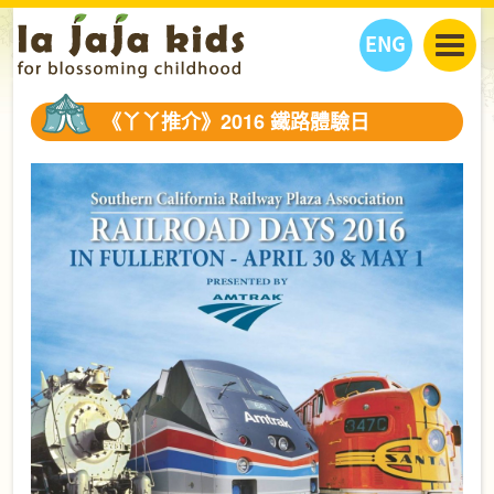
ENG
丫丫看天下
《丫丫推介》2016 鐵路體驗日
丫丫部落格
親子日曆
健康生活館
教學活動
丫丫活動
親子好去處
學習成長路
人物專題
丫丫之選
關於我們
我們的故事
購
物
聯絡
丫丫夥伴 + 友情連接