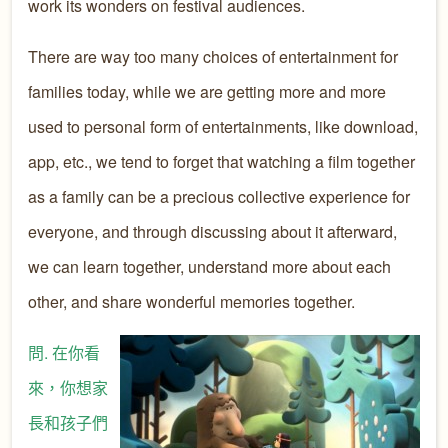
work its wonders on festival audiences.
There are way too many choices of entertainment for
families today, while we are getting more and more
used to personal form of entertainments, like download,
app, etc., we tend to forget that watching a film together
as a family can be a precious collective experience for
everyone, and through discussing about it afterward,
we can learn together, understand more about each
other, and share wonderful memories together.
問
. 在你看
來，你想家
長和孩子們