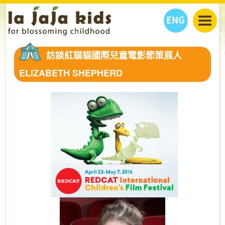
ENG
丫丫看天下
訪談紅貓貓國際兒童電影節策展人
丫丫部落格
親子日曆
ELIZABETH SHEPHERD
健康生活館
教學活動
丫丫活動
親子好去處
學習成長路
人物專題
丫丫之選
關於我們
我們的故事
購
物
聯絡
丫丫夥伴 + 友情連接