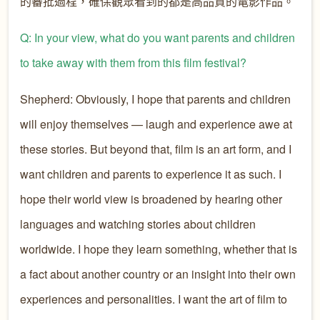
的審批過程，確保觀眾看到的都是高品質的電影作品。
Q: In your view, what do you want parents and children
to take away with them from this film festival?
Shepherd: Obviously, I hope that parents and children
will enjoy themselves — laugh and experience awe at
these stories. But beyond that, film is an art form, and I
want children and parents to experience it as such. I
hope their world view is broadened by hearing other
languages and watching stories about children
worldwide. I hope they learn something, whether that is
a fact about another country or an insight into their own
experiences and personalities. I want the art of film to