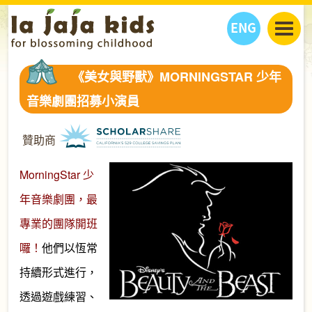
ENG
丫丫看天下
《美女與野獸》MORNINGSTAR 少年
丫丫部落格
親子日曆
音樂劇團招募小演員
健康生活館
教學活動
丫丫活動
親子好去處
學習成長路
人物專題
贊助商
丫丫之選
關於我們
MorningStar 少
我們的故事
購
物
聯絡
年音樂劇團，最
丫丫夥伴 + 友情連接
專業的團隊開班
囉！
他們以恆常
持續形式進行，
透過遊戲練習、