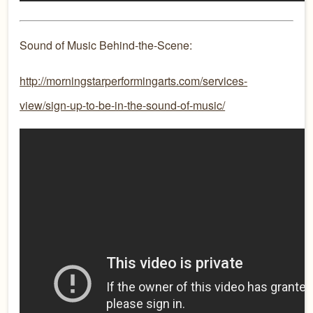
Sound of Music Behind-the-Scene:
http://morningstarperformingarts.com/services-
view/sign-up-to-be-in-the-sound-of-music/