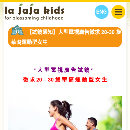
ENG
丫丫看天下
【試鏡通知】大型電視廣告徵求 20-30 歲
丫丫部落格
親子日曆
華裔運動型女生
健康生活館
教學活動
丫丫活動
親子好去處
學習成長路
人物專題
丫丫之選
關於我們
* 大 型 電 視 廣 告 試 鏡 *
我們的故事
購
物
徵 求 20 – 30 歲 華 裔 運 動 型 女 生
聯絡
丫丫夥伴 + 友情連接