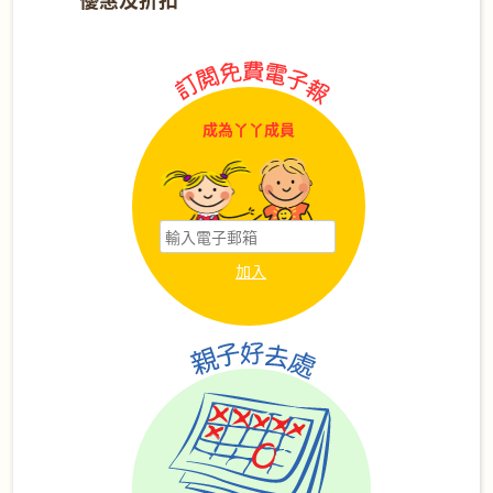
成為丫丫成員