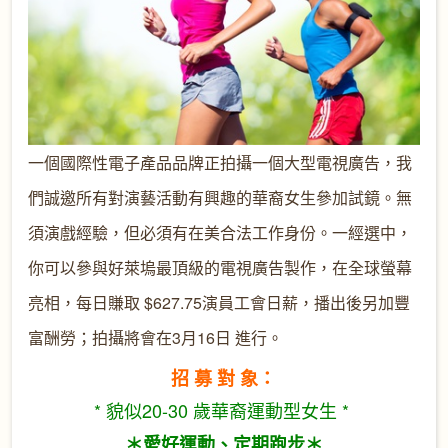
一個國際性電子產品品牌正拍攝一個大型電視廣告，我
們誠邀所有對演藝活動有興趣的華裔女生參加試鏡。無
須演戲經驗，但必須有在美合法工作身份。一經選中，
你可以參與好萊塢最頂級的電視廣告製作，在全球螢幕
亮相，每日賺取 $627.75演員工會日薪，播出後另加豐
富酬勞；拍攝將會在3月16日 進行。
招 募 對 象：
* 貌似20-30 歲華裔運動型女生 *
＊愛好運動、定期跑步＊