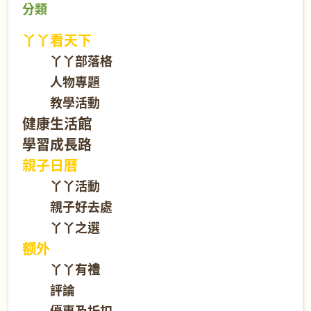
分類
丫丫看天下
丫丫部落格
人物專題
教學活動
健康生活館
學習成長路
親子日曆
丫丫活動
親子好去處
丫丫之選
额外
丫丫有禮
評論
優惠及折扣