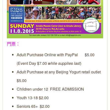
門票：
Adult Purchase Online with PayPal $5.00
(Event Day $7.00
while supplies last
)
Adult Purchase at any Beijing Yogurt retail outlet
$5.00
Children under 12 FREE ADMISSION
Youth 13-18 $2.00
Seniors 65+ $2.00