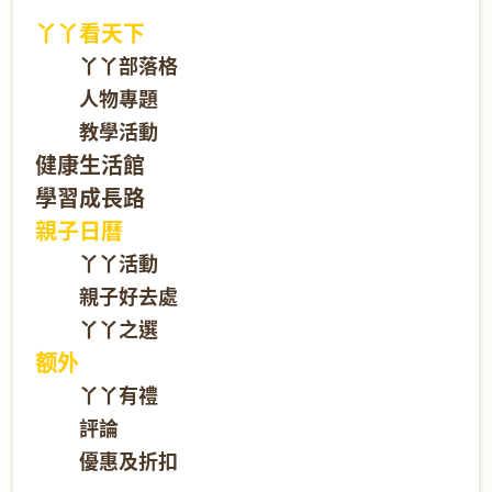
丫丫看天下
丫丫部落格
人物專題
教學活動
健康生活館
學習成長路
親子日曆
丫丫活動
親子好去處
丫丫之選
额外
丫丫有禮
評論
優惠及折扣