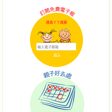
成為丫丫成員