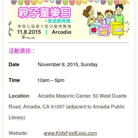
活動資訊：
Date
November 8
2015, Sunday
,
Time
10am – 5pm
Location
Arcadia Masonic Center, 50 West Duarte
Road, Arcadia, CA 91007 (adjacent to Arcadia Public
Library)
Website:
www.KidsFestExpo.com