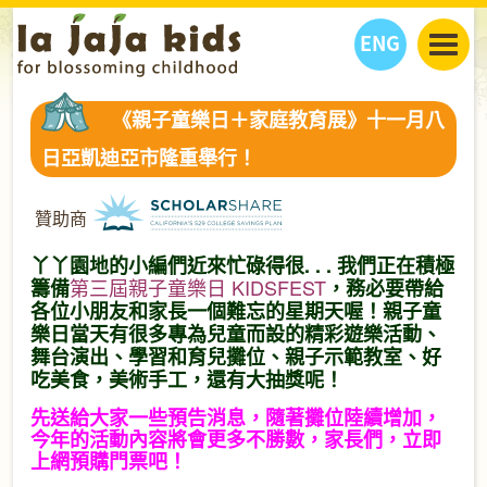
ENG
丫丫看天下
《親子童樂日＋家庭教育展》十一月八
丫丫部落格
親子日曆
日亞凱迪亞市隆重舉行！
健康生活館
教學活動
丫丫活動
親子好去處
學習成長路
人物專題
贊助商
丫丫之選
關於我們
丫丫園地的小編們近來忙碌得很. . . 我們正在積極
我們的故事
購
物
第三屆親子童樂日 KIDSFEST
籌備
，務必要帶給
聯絡
各位小朋友和家長一個難忘的星期天喔！親子童
樂日當天有很多專為兒童而設的精彩遊樂活動、
丫丫夥伴 + 友情連接
舞台演出、學習和育兒攤位、親子示範教室、好
吃美食，美術手工，還有大抽獎呢！
先送給大家一些預告消息，隨著攤位陸續增加，
今年的活動內容將會更多不勝數，家長們，立即
上網預購門票吧！