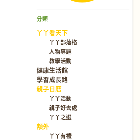
分類
丫丫看天下
丫丫部落格
人物專題
教學活動
健康生活館
學習成長路
親子日曆
丫丫活動
親子好去處
丫丫之選
额外
丫丫有禮