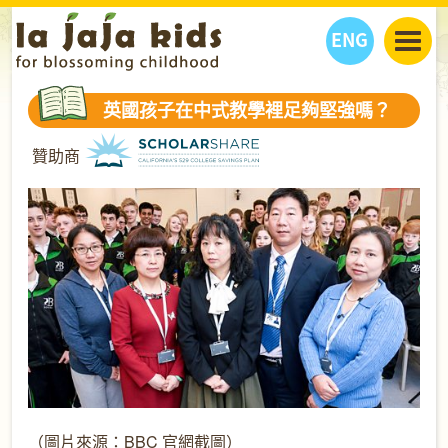
ENG
丫丫看天下
英國孩子在中式教學裡足夠堅強嗎？
丫丫部落格
親子日曆
贊助商
健康生活館
教學活動
丫丫活動
親子好去處
學習成長路
人物專題
丫丫之選
關於我們
我們的故事
購
物
聯絡
丫丫夥伴 + 友情連接
（圖片來源：
BBC 官網截圖
）