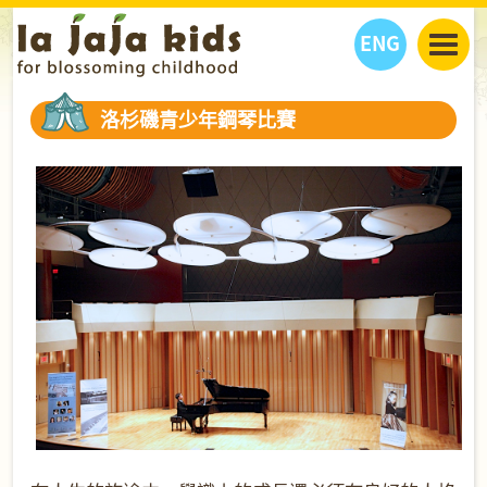
ENG
丫丫看天下
洛杉磯青少年鋼琴比賽
丫丫部落格
親子日曆
健康生活館
教學活動
丫丫活動
親子好去處
學習成長路
人物專題
丫丫之選
關於我們
我們的故事
購
物
聯絡
丫丫夥伴 + 友情連接