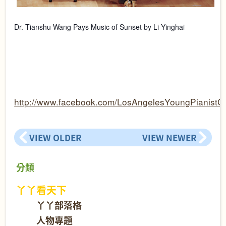
Dr. Tianshu Wang Pays Music of Sunset by Li Yinghai
http://www.facebook.com/LosAngelesYoungPianistCo
VIEW OLDER
VIEW NEWER
分類
丫丫看天下
丫丫部落格
人物專題