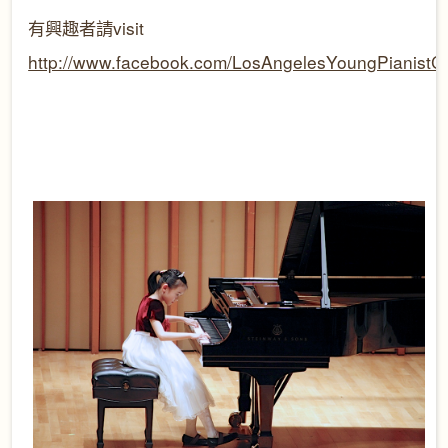
有興趣者請visit
http://www.facebook.com/LosAngelesYoungPianistCo