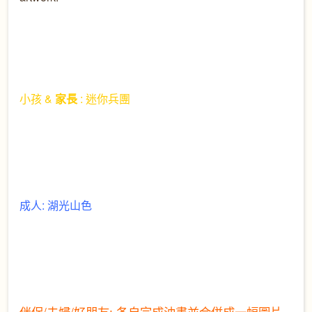
小孩 &
家長
:
迷你兵團
成人
: 湖
光山色
伴侶
/
夫婦
/
好朋友
:
各自
完成油畫
並
合併成一
幅
圖片