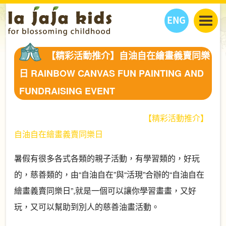
ENG
丫丫看天下
【精彩活動推介】自油自在繪畫義賣同樂
丫丫部落格
親子日曆
日 RAINBOW CANVAS FUN PAINTING AND
健康生活館
教學活動
丫丫活動
FUNDRAISING EVENT
親子好去處
學習成長路
人物專題
丫丫之選
關於我們
【精彩活動推介】
我們的故事
購
物
自油自在繪畫義賣同樂日
聯絡
丫丫夥伴 + 友情連接
暑假有很多各式各類的親子活動，有學習類的，好玩
的，慈善類的，由“自油自在”與“活現”合辦的“自油自在
繪畫義賣同樂日”,就是一個可以讓你學習畫畫，又好
玩，又可以幫助到別人的慈善油畫活動。