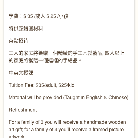
學費：
$ 35 /
成人
$ 25 /
小孩
將供應
繪圖材料
茶點招待
三人的家庭
將獲贈
一個精緻的手工木製藝品
,
四人以上
的家庭
將獲贈
一個
連
框的
手
繪品。
中英文授課
Tuition Fee: $35/adult, $25/kid
Material will be provided (Taught in English & Chinese)
Refreshment
For a family of 3 you will receive a handmade wooden
art gift; for a family of 4 you’ll receive a framed picture
artwork.