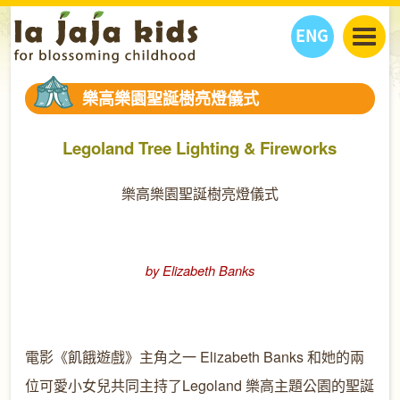
ENG
丫丫看天下
樂高樂園聖誕樹亮燈儀式
丫丫部落格
親子日曆
健康生活館
教學活動
丫丫活動
Legoland Tree Lighting & Fireworks
親子好去處
學習成長路
人物專題
樂高樂園聖誕樹亮燈儀式
丫丫之選
關於我們
我們的故事
購
物
聯絡
by Elizabeth Banks
丫丫夥伴 + 友情連接
電影《飢餓遊戲》主角之一
Elizabeth Banks
和她的兩
位可愛小女兒共同主持了
Legoland
樂高主題公園的聖誕