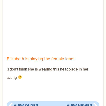
Elizabeth is playing the female lead
(I don’t think she is wearing this headpiece in her
acting
VIEW OLDER
VIEW NEWER