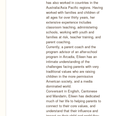
has also worked in countries in the
Australia/Asia Pacific regions. Having
worked with families and children of
all ages for over thirty years, her
extensive experience includes
classroom teaching, administering
schools, working with youth and
families at risk, teacher training, and
parent coaching.
Currently, a parent coach and the
program advisor of an after-school
program in Arcadia, Eileen has an
intimate understanding of the
challenges facing parents with very
traditional values who are raising
children in the more permissive
American society, and a media
dominated world.
Conversant in English, Cantonese
and Mandarin, Eileen has dedicated
much of her life to helping parents to
connect to their core values, and
understand that their influence and
impact on their child and world they