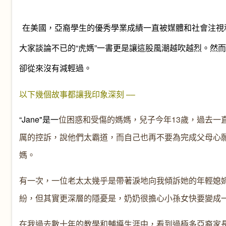
在美國，亞裔學生的優秀學業成績一直被媒體和社會注視
大家談論不已的
“
虎媽
”
一書更是讓這股風潮越吹越烈。然而
卻從來沒有減輕過。
以下幾個故事都讓我印象深刻 –
–
“Jane"
是一
位
困惑和受傷的媽媽，兒子今年
13
歲，過去一
厲的控訴，說他們太霸道，而自己也再不要為完成父母心
媽。
有一次，一位老太太幾乎是帶著淚地向我傾訴她的年輕媳
紛，但其實更深層的隱憂是，奶奶很擔心小孫女快要變成一
在我過去數十年的教學和輔導生涯中，看到過極多亞裔家