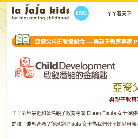
ENG
丫丫看天下
亞裔父母的教養觀念 — 與親子教育專家 PI
亞裔
與親子教育
丫丫園地最近和
著名
親子教育專家
Eileen Pisula
女士促膝
的孩子能融合嗎？很感謝
Pisula
女士為我們分享她以母親