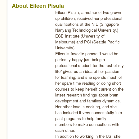
About Eileen Pisula
Eileen Pisula, a mother of two grown-
up children, received her professional
qualifications at the NIE (Singapore
Nanyang Technological University,)
ECE Institute (University of
Melbourne) and PCI (Seattle Pacific
University)
Eileen’s favorite phrase “I would be
perfectly happy just being a
professional student for the rest of my
life” gives us an idea of her passion
for learning; and she spends much of
her spare time reading or doing short
courses to keep herself current on the
latest research findings about brain
development and families dynamics.
Her other love is cooking, and she
has included it very successfully into
past programs to help family
members to make connections with
each other.
In addition to working in the US, she