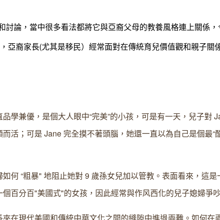
和討論，當中很多看法都將它與亞裔父母的教養風格連上關係，
，亞裔家長
(
尤其是移民）經常面對在傳統育兒價值觀和親子關
直品學兼優，是個大人眼中
“
完美
”
的小孩，可是有一天，兒子對
J
願而活；可是
Jane
完全摸不著頭腦，她還一直以為自己是個最
“
婦如何
“
粗暴
"
地阻止她對
9
歲孫女兒加以管教。表面看來，這是
個百分百"美國式"的女孩，因
此經常與作风西化的兒子媳婦爭
長夾在現代美國和傳統中華文化之間的縫隙中進退兩難。如何在