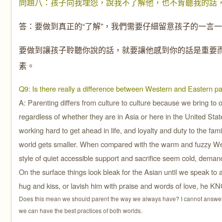
問題八：孩子向我埋怨，說我不了解他，也不肯聽我的話
答：要做到真正的“了解”，我們需要仔細留意孩子的一言
要做到讓孩子聆聽你說的話，就要讓他感到你的話是重要
素。
Q9: Is there really a difference between Western and Eastern p
A: Parenting differs from culture to culture because we bring to 
regardless of whether they are in Asia or here in the United Stat
working hard to get ahead in life, and loyalty and duty to the fam
world gets smaller. When compared with the warm and fuzzy Wes
style of quiet accessible support and sacrifice seem cold, dema
On the surface things look bleak for the Asian until we speak to an
hug and kiss, or lavish him with praise and words of love, he K
Does this mean we should parent the way we always have? I cannot answer th
we can have the best practices of both worlds.