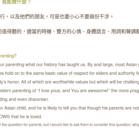
，我能做什麼？
一行，以及他們的朋友。可是也要小心不要過份干涉。
而值得聽的，適當的時機、雙方的心情、身體語言、用詞和聲調
arenting?
our parenting what our history has taught us. By and large, most Asian 
es hold on to the same basic value of respect for elders and authority f
ily’s honor. All of which are worthwhile values but which will be challen
tern parenting of “I love yous, and You are awesome!” the more prag
nding and even draconian.
 Asian child, and he is likely to tell you that though his parents are not
NOWS that he is loved.
e question for parents, but I would like to ask them to consider this question; wh