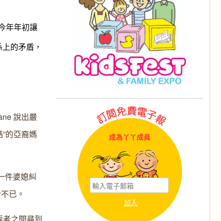
今年年初讓
係上的矛盾，
ane
說
出嚴
酷
”
的亞裔媽
成為丫丫成員
一件婆媳糾
吵不已。
兩者之間尋到