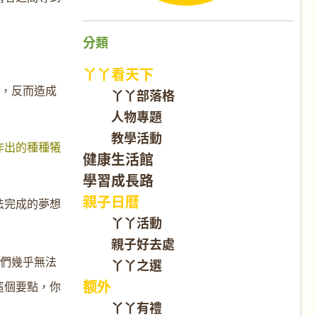
分類
丫丫看天下
式，反而造成
丫丫部落格
人物專題
教學活動
作出的種種犧
健康生活館
學習成長路
親子日曆
法完成的夢想
丫丫活動
親子好去處
他們幾乎無法
丫丫之選
额外
這個要點，你
丫丫有禮