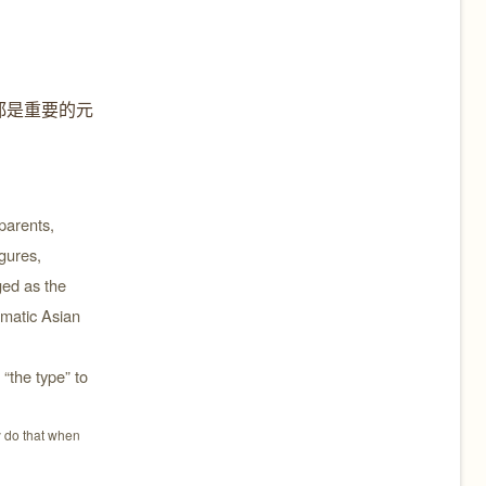
都是重要的元
parents,
igures,
ged as the
matic Asian
 “the type” to
y do that when