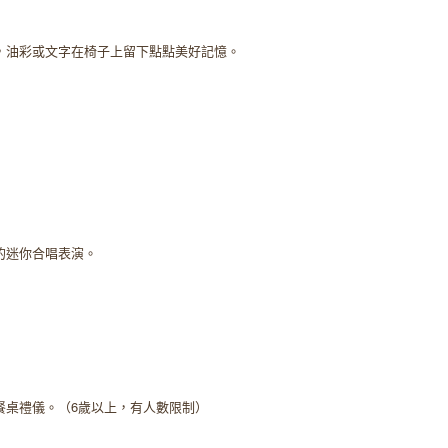
，油彩或文字在椅子上留下點點美好記憶。
的迷你合唱表演。
餐桌禮儀。（6歲以上，有人數限制）