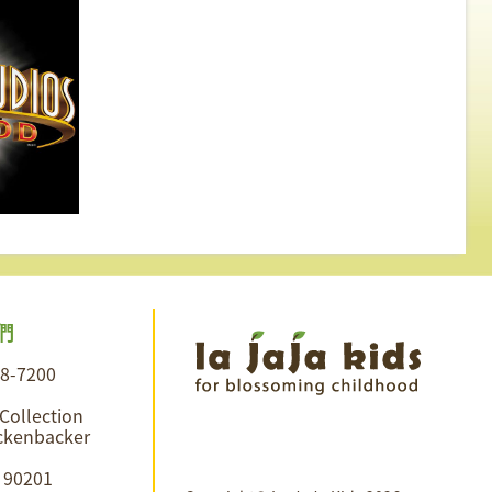
們
28-7200
 Collection
ckenbacker
A 90201