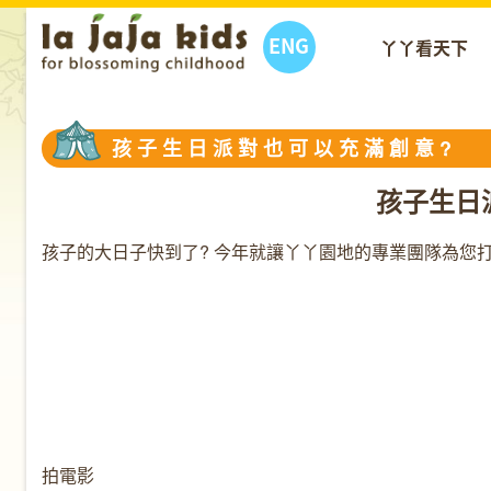
ENG
丫丫看天下
孩 子 生 日 派 對 也 可 以 充 滿 創 意 ?
孩子生日
孩子的大日子快到了? 今年就讓丫丫園地的專業團隊為您
拍電影