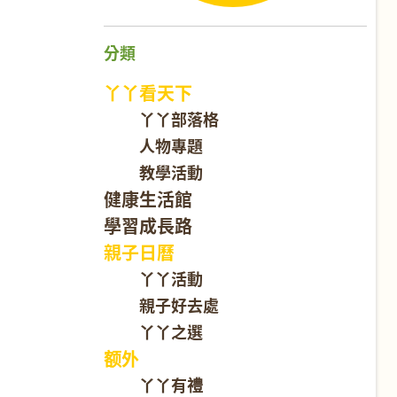
分類
丫丫看天下
丫丫部落格
人物專題
教學活動
健康生活館
學習成長路
親子日曆
丫丫活動
親子好去處
丫丫之選
额外
丫丫有禮