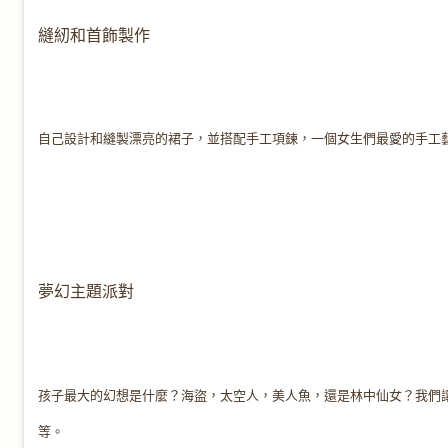
縫紉和首飾製作
自己設計和縫製漂亮的裙子，並搭配手工項鍊，一個女生們最愛的手工
夢幻主題派對
孩子最大的幻想是什麼？海盜，太空人，美人魚，還是林中仙女？我們
等。