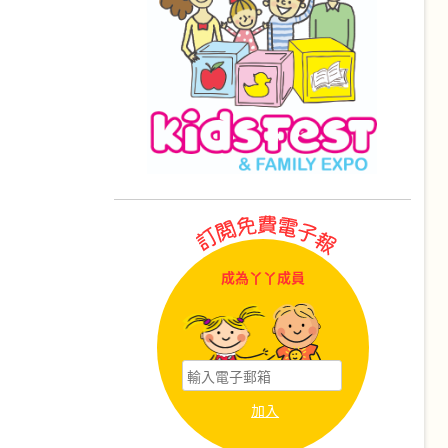
成為丫丫成員