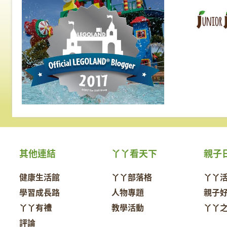
其他連結
丫丫看天下
親子
健康生活館
丫丫部落格
丫丫
學習成長路
人物專題
親子
丫丫有禮
教學活動
丫丫
評論