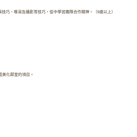
演技巧，導演及攝影等技巧，從中學習團隊合作精神。（9歲以上）
成美化鄰里的項目。