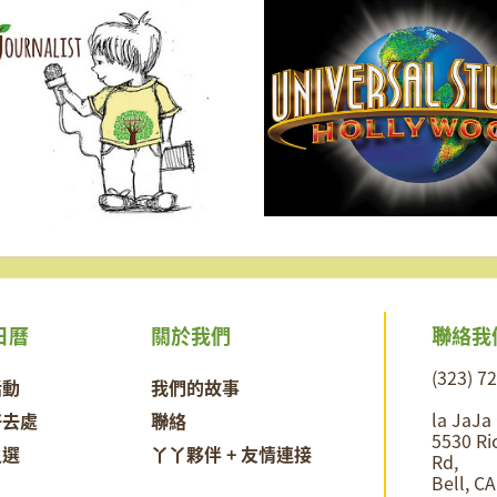
聯絡我
日曆
關於我們
(323) 7
活動
我們的故事
la JaJa
好去處
聯絡
5530 Ri
之選
丫丫夥伴 + 友情連接
Rd,
Bell, C