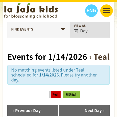
ENG
Event
VIEW AS
丫丫看天下
FIND EVENTS
Day
Views
丫丫部落格
親子日曆
Navigation
健康生活館
教學活動
丫丫活動
親子好去處
學習成長路
人物專題
Events for 1/14/2026
› Teal
丫丫之選
關於我們
我們的故事
購
物
No matching events listed under Teal
聯絡
scheduled for
1/14/2026
. Please try another
day.
丫丫夥伴 + 友情連接
Red
精選推介
«
Previous Day
Next Day
»
Day