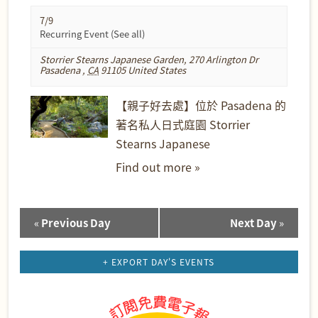
7/9
Recurring Event
(See all)
Storrier Stearns Japanese Garden
,
270 Arlington Dr
Pasadena
,
CA
91105
United States
【親子好去處】位於 Pasadena 的
著名私人日式庭園 Storrier
Stearns Japanese
Find out more »
«
Previous Day
Next Day
»
Day
Navigation
+ EXPORT DAY'S EVENTS