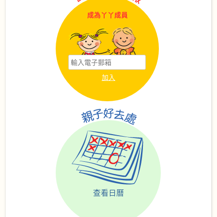
成為丫丫成員
查看日曆