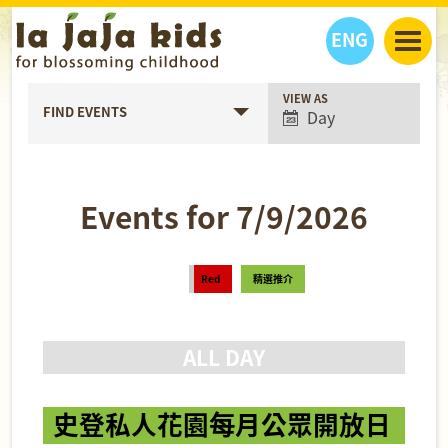
ENG
Event
VIEW AS
丫丫看天下
FIND EVENTS
Day
Views
丫丫部落格
親子日曆
Navigation
健康生活館
教學活動
丫丫活動
親子好去處
學習成長路
人物專題
Events for 7/9/2026
丫丫之選
關於我們
我們的故事
購
物
Day
Red
精選推介
聯絡
Navigation
丫丫夥伴 + 友情連接
ALL DAY
史登私人花園每月公眾開放日