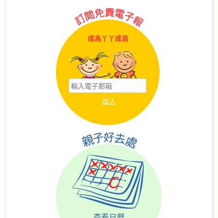
成為丫丫成員
查看日曆