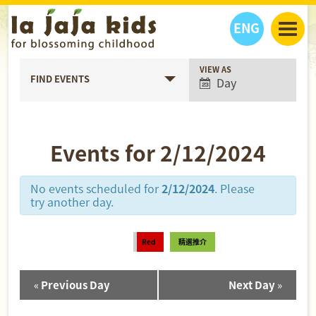
ENG
Event
VIEW AS
丫丫看天下
FIND EVENTS
Day
Views
丫丫部落格
親子日曆
Navigation
健康生活館
教學活動
丫丫活動
親子好去處
學習成長路
人物專題
Events for 2/12/2024
丫丫之選
關於我們
我們的故事
購
物
No events scheduled for
2/12/2024
. Please
聯絡
try another day.
丫丫夥伴 + 友情連接
Red
精選推介
«
Previous Day
Next Day
»
Day
Navigation