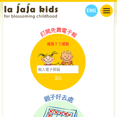
ENG
丫丫看天下
丫丫部落格
親子日曆
健康生活館
教學活動
丫丫活動
成為丫丫成員
親子好去處
學習成長路
人物專題
丫丫之選
關於我們
我們的故事
購
物
聯絡
丫丫夥伴 + 友情連接