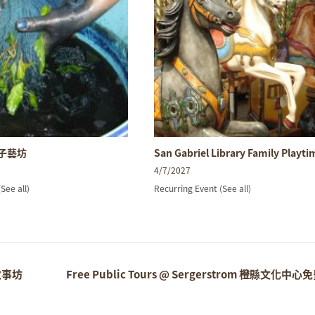
親子藝坊
San Gabriel Library Family Playti
4/7/2027
(See all)
Recurring Event
(See all)
童故事坊
Free Public Tours @ Sergerstrom 橙縣文化