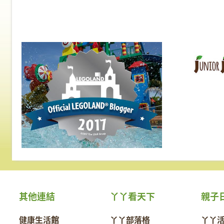
其他連結
丫丫看天下
親子
健康生活館
丫丫部落格
丫丫