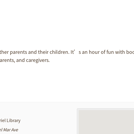
her parents and their children. It’s an hour of fun with boo
arents, and caregivers.
iel Library
el Mar Ave