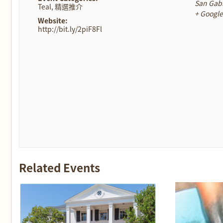
San Gabr
Teal
,
精選推介
+ Googl
Website:
http://bit.ly/2piF8Fl
Related Events