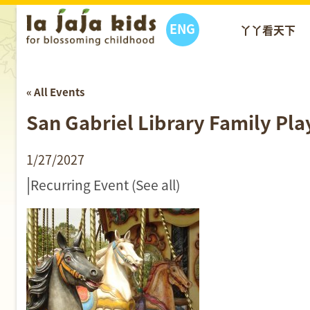
ENG
丫丫看天下
« All Events
San Gabriel Library Family Pl
1/27/2027
|
Recurring Event
(See all)