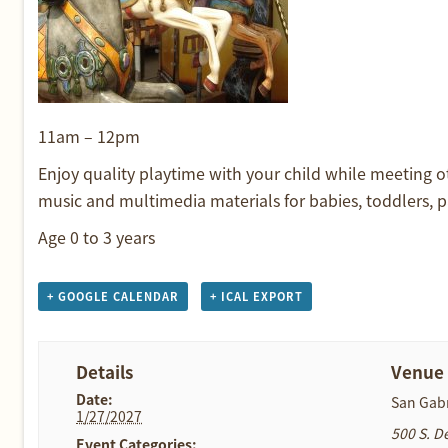
11am – 12pm
Enjoy quality playtime with your child while meeting ot
music and multimedia materials for babies, toddlers, p
Age 0 to 3 years
+ GOOGLE CALENDAR
+ ICAL EXPORT
Details
Venue
Date:
San Gabr
1/27/2027
500 S. D
Event Categories: