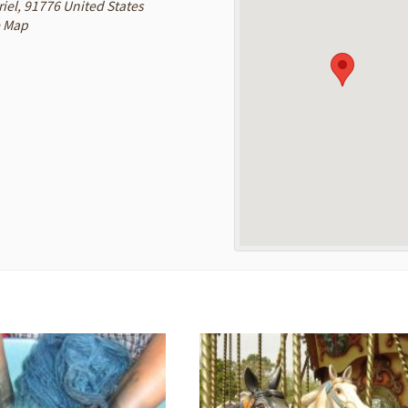
iel
,
91776
United States
e Map