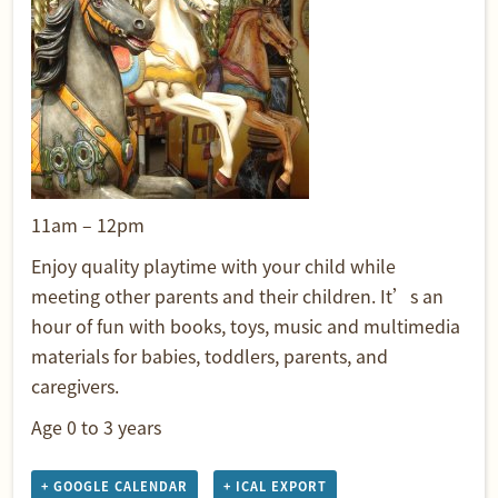
11am – 12pm
Enjoy quality playtime with your child while
meeting other parents and their children. It’s an
hour of fun with books, toys, music and multimedia
materials for babies, toddlers, parents, and
caregivers.
Age 0 to 3 years
+ GOOGLE CALENDAR
+ ICAL EXPORT