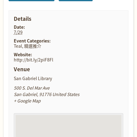
Details
Date:
7/29
Event Categories:
Teal
,
精選推介
Website:
http://bit.ly/2piF8Fl
Venue
San Gabriel Library
500 S. Del Mar Ave
San Gabriel
,
91776
United States
+ Google Map