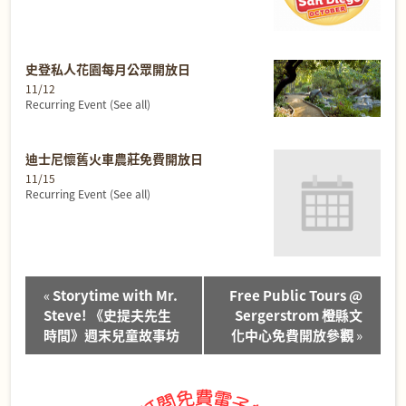
史登私人花園每月公眾開放日
11/12
Recurring Event
(See all)
迪士尼懷舊火車農莊免費開放日
11/15
Recurring Event
(See all)
Event
«
Storytime with Mr.
Free Public Tours @
Navigation
Steve! 《史提夫先生
Sergerstrom 橙縣文
時間》週末兒童故事坊
化中心免費開放參觀
»