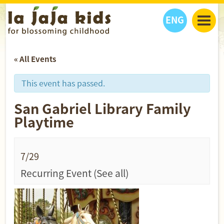
ENG
丫丫看天下
« All Events
丫丫部落格
親子日曆
健康生活館
教學活動
丫丫活動
This event has passed.
親子好去處
學習成長路
人物專題
San Gabriel Library Family
丫丫之選
關於我們
Playtime
我們的故事
購
物
聯絡
7/29
丫丫夥伴 + 友情連接
Recurring Event
(See all)