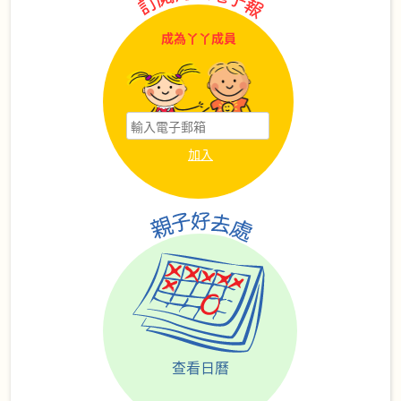
成為丫丫成員
查看日曆