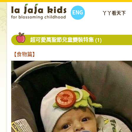
ENG
丫丫看天下
超可愛萬聖節兒童變裝特集 (1)
【食物篇】