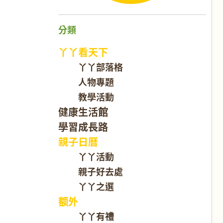
分類
丫丫看天下
丫丫部落格
人物專題
教學活動
健康生活館
學習成長路
親子日曆
丫丫活動
親子好去處
丫丫之選
额外
丫丫有禮