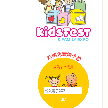
成為丫丫成員