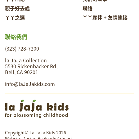
親子好去處
聯絡
丫丫之選
丫丫夥伴 + 友情連接
聯絡我們
(323) 728-7200
la JaJa Collection
5530 Rickenbacker Rd,
Bell, CA 90201
info@laJaJakids.com
Copyright© La JaJa Kids 2026
Website Design By
Ready Artwork