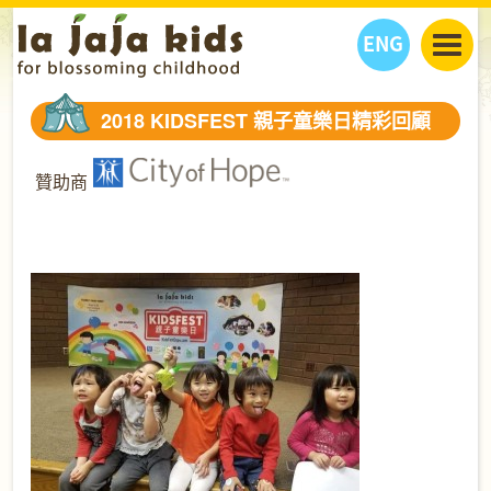
ENG
丫丫看天下
2018 KIDSFEST 親子童樂日精彩回顧
丫丫部落格
親子日曆
健康生活館
教學活動
丫丫活動
贊助商
親子好去處
學習成長路
人物專題
丫丫之選
關於我們
我們的故事
購
物
聯絡
丫丫夥伴 + 友情連接