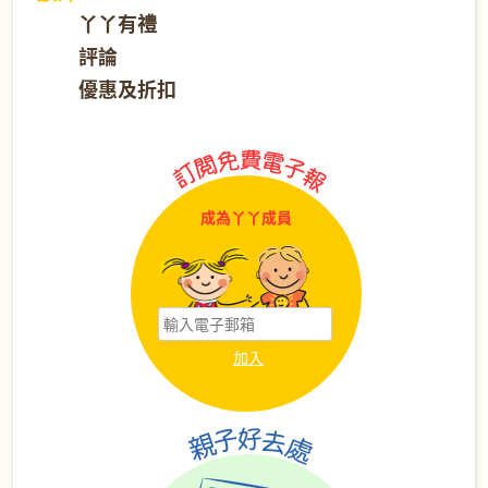
丫丫有禮
評論
優惠及折扣
成為丫丫成員