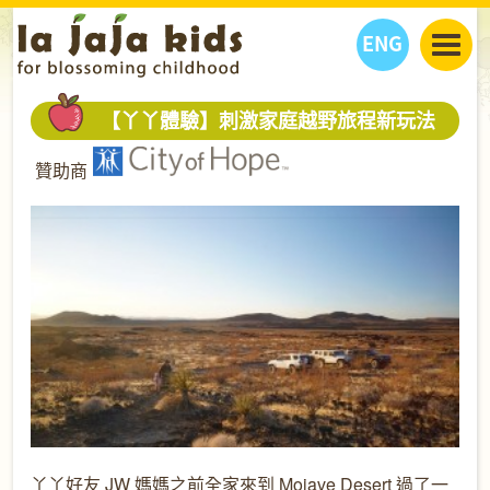
ENG
丫丫看天下
【丫丫體驗】刺激家庭越野旅程新玩法
丫丫部落格
親子日曆
贊助商
健康生活館
教學活動
丫丫活動
親子好去處
學習成長路
人物專題
丫丫之選
關於我們
我們的故事
購
物
聯絡
丫丫夥伴 + 友情連接
丫丫好友 JW 媽媽之前全家來到 Mojave Desert 過了一