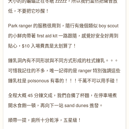
大小的的蝙蝠正在冬眠 zzzzz，所以我們當然把聲音放
低，不要把它吵醒！
Park ranger 的服務很周到，隨行有幾個類似 boy scout
的小鮮肉帶著 first aid kit 一路跟隨，感覺好安全好周到
貼心，$10 入場費真是太划算了！
鐘乳洞內有不同形狀與不同方式形成的柱式鐘乳。。。
可惜我記住的不多，唯一記得的是 ranger 特別強調這些
鐘乳柱是 poisonous 有毒的！！！千萬不可以用手碰！
全程大概 45 分鐘文成，我們自備了杯麵，在停車場煮
開水食飽一頓，再向下一站 sand dunes 進發。
順帶一提，廁所十分乾淨，五星級！