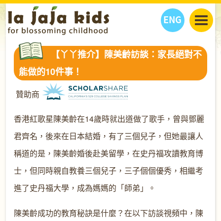
ENG
丫丫看天下
【丫丫推介】陳美齡訪談：家長絕對不
丫丫部落格
親子日曆
能做的10件事！
健康生活館
教學活動
丫丫活動
贊助商
親子好去處
學習成長路
人物專題
丫丫之選
關於我們
香港紅歌星陳美齡在14歲時就出道做了歌手，曾與鄧麗
我們的故事
購
物
君齊名，後來在日本結婚，有了三個兒子，但她最讓人
聯絡
稱道的是，陳美齡婚後赴美留學，在史丹福攻讀教育博
丫丫夥伴 + 友情連接
士，但同時親自教養三個兒子，三子個個優秀，相繼考
進了史丹福大學，成為媽媽的「師弟」。
陳美齡成功的教育秘訣是什麼？在以下訪談視頻中，陳