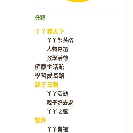
分類
丫丫看天下
丫丫部落格
人物專題
教學活動
健康生活館
學習成長路
親子日曆
丫丫活動
親子好去處
丫丫之選
额外
丫丫有禮