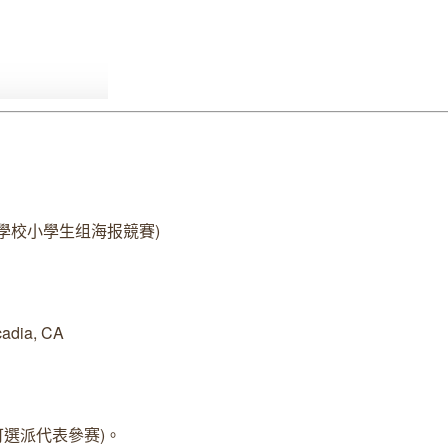
學校小學生组海报競賽)
adia, CA
亦可選派代表參赛)。