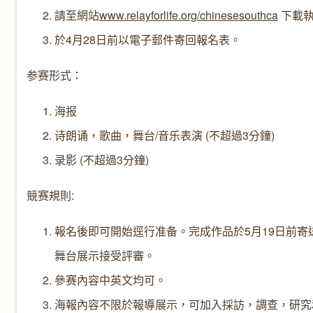
請至網站
www.relayforlife.org/chinesesouthca
下載執
於4月28日前以電子郵件寄回報名表。
参赛形式：
海报
诗朗诵，歌曲，舞台/音乐表演 (不超過3分鐘)
录影 (不超過3分鐘)
競赛規則:
報名後即可開始逕行准备。完成作品於5月19日前寄
舞台展示接受評審。
參赛內容中英文均可。
海報內容不限於報導展示，可加入採訪，調查，研究