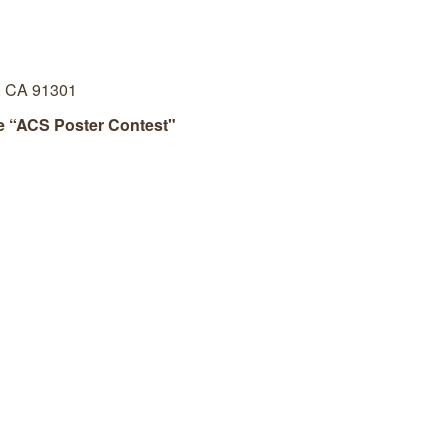
s, CA 91301
ne “ACS Poster Contest"