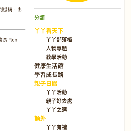
營利機構，也
分類
丫丫看天下
丫丫部落格
長 Ron
人物專題
教學活動
健康生活館
學習成長路
親子日曆
丫丫活動
親子好去處
丫丫之選
额外
丫丫有禮