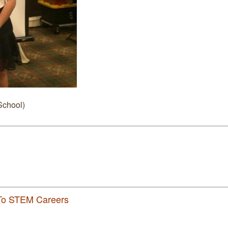
School)
e To STEM Careers