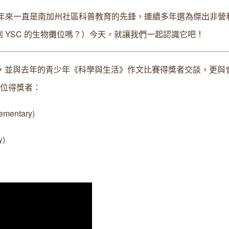
辦，五十多年來一直是南加州社區科普教育的先鋒，連續多年選為傑出非
 YSC 的生物攤位嗎？）今天，就讓我們一起認識它吧！
r 周年大會，並與去年的青少年《科學與生活》作文比賽得獎者交談，更與會
。三位得獎者：
lementary)
y)