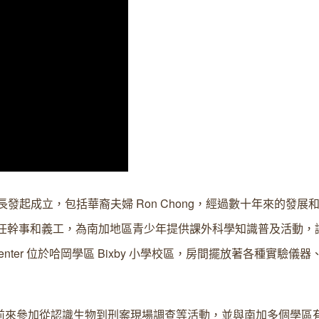
n 市，由多位家長發起成立，包括華裔夫婦 Ron Chong，經過數十年來的發
區領袖人物出任幹事和義工，為南加地區青少年提供課外科學知識普及活動
Center 位於哈岡學區 Bixby 小學校區，房間擺放著各種實驗儀
名學生前來參加從認識生物到刑案現場調查等活動，並與南加多個學區