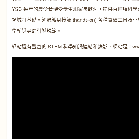
YSC 每年的夏令營深受學生和家長歡迎，提供百餘項科學活動
領域打基礎。通過親身接觸 (hands-on) 各種實驗
學輔導老師引導規範。
網站還有豐富的 STEM 科學知識連結和錄影，網站是：
ww