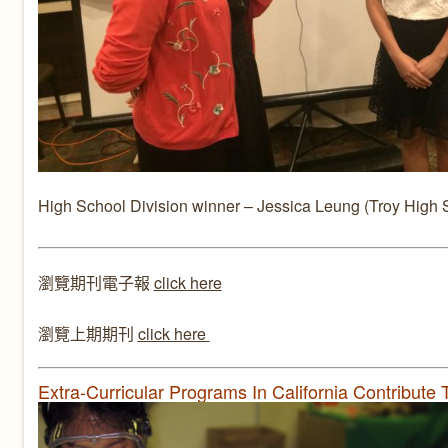
High School Division winner – Jessica Leung (Troy High 
瀏覽期刊電子報
click here
瀏覽上期期刊
click here
Extra-Curricular Programs In California Contribut