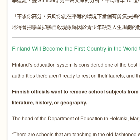
學還難，據 Sahlberg 另一篇文章的分析，平均每年 10
「不求你高分，只盼你能在平等的環境下當個有勇氣抉擇
地得會把學童抑鬱自殺現象歸因於青少年缺乏人生規劃的
Finland Will Become the First Country in the World 
Finland’s education system is considered one of the best in 
authorities there aren’t ready to rest on their laurels, and 
Finnish officials want to remove school subjects from 
literature, history, or geography.
The head of the Department of Education in Helsinki, Mar
“There are schools that are teaching in the old-fashioned