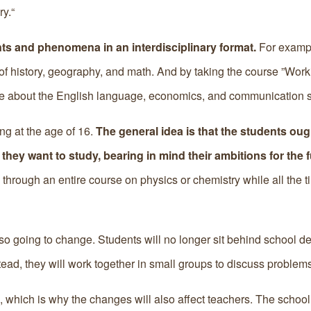
y.“
ents and phenomena in an interdisciplinary format.
For exampl
f history, geography, and math. And by taking the course ”Work
ge about the English language, economics, and communication sk
ng at the age of 16.
The general idea is that the students oug
ey want to study, bearing in mind their ambitions for the 
 through an entire course on physics or chemistry while all the t
lso going to change. Students will no longer sit behind school d
tead, they will work together in small groups to discuss problems
which is why the changes will also affect teachers. The school 