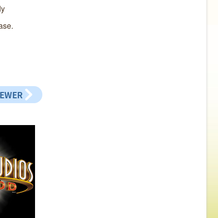
dy
ase.
NEWER