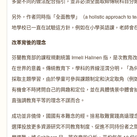
多變不同的做法配合指引，並非必須全面取締傳統科目分
另外，作者同時指「全面教學」（a holistic approach to
地學校已一直在試驗這方針，例如在小學英語課，老師會
改革背後的理念
芬蘭教育部的課程規劃統籌 Irmeli Halinen 指
在世界的意義。傳統教育下，學科的界線涇渭分明，「為
採取主題學習，由於學童可參與課題制定和決定取角（例
有機會不時拷問自己的興趣和定位，並在具體情景中體會
直強調教育平等的理念不謀而合。
成功並非僥倖，國國有本難念的經。捨易取難實踐高遠理
選擇投放更多資源研究不同教育制度、促進不同持份者之