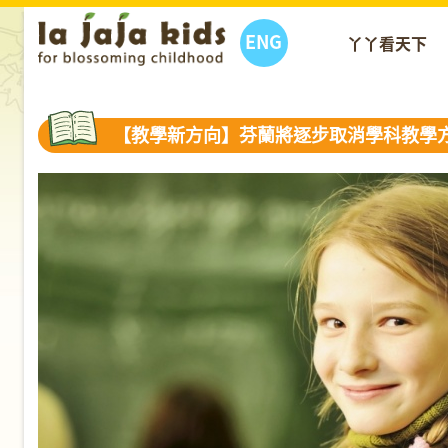
ENG
丫丫看天下
【教學新方向】芬蘭將逐步取消學科教學