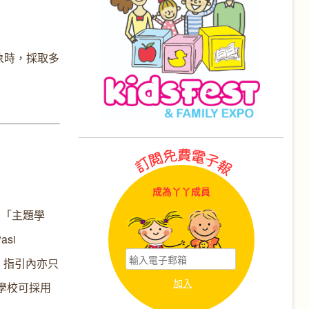
象時，採取多
成為丫丫成員
括：「主題學
si
，指引內亦只
學校可採用