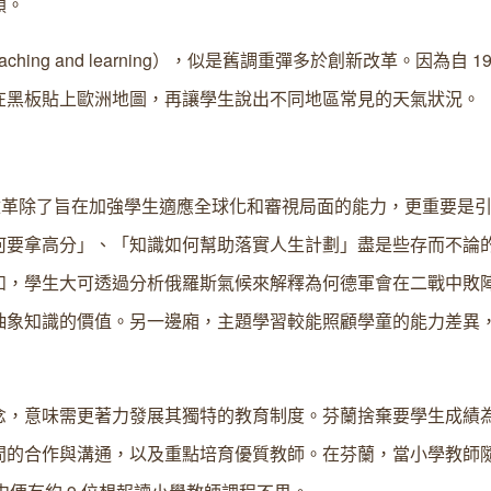
類。
 teaching and learning），似是舊調重彈多於創新改革。因為自 1
在黑板貼上歐洲地圖，再讓學生說出不同地區常見的天氣狀況。
，是次教育改革除了旨在加強學生適應全球化和審視局面的能力，更重要是
何要拿高分」、「知識如何幫助落實人生計劃」盡是些存而不論
如，學生大可透過分析俄羅斯氣候來解釋為何德軍會在二戰中敗
抽象知識的價值。另一邊廂，主題學習較能照顧學童的能力差異
念，意味需更著力發展其獨特的教育制度。芬蘭捨棄要學生成績
間的合作與溝通，以及重點培育優質教師。在芬蘭，當小學教師