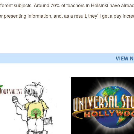
fferent subjects. Around 70% of teachers in Helsinki have alrea
 presenting information, and, as a result, they’ll get a pay incre
VIEW 