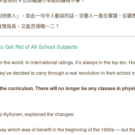
 位中便有約 9 位想報讀小學教師課程不果。
的快樂人」，如此一句令人動容的話，芬蘭人一直在實踐，反觀
教育局長，又能否領略一二？
to Get Rid of All School Subjects
the world. In international ratings, it’s always in the top ten. H
they’ve decided to carry through a real revolution in their school 
the curriculum. There will no longer be any classes in physi
jo Kyllonen, explained the changes:
 way which was of benefit in the beginning of the 1900s — but th