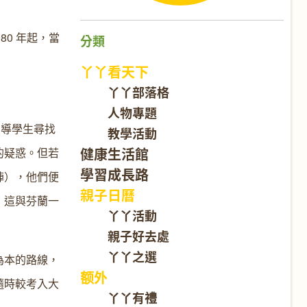
980 年起，當
分類
丫丫看天下
丫丫部落格
人物專題
引導學生尋找
教學活動
健康生活館
的疑惑。但若
學習成長路
陣），他們便
親子日曆
，這與芬蘭一
丫丫活動
親子好去處
丫丫之選
為本的路線，
额外
隨時較考入大
丫丫有禮