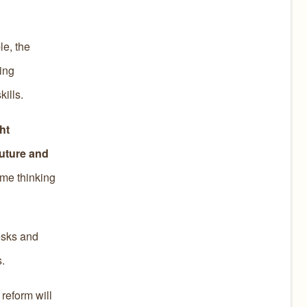
e, the
ing
ills.
ht
future and
ime thinking
esks and
.
reform will