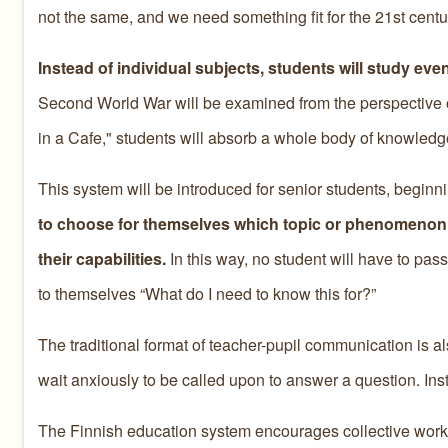
not the same, and we need something fit for the 21st centur
Instead of individual subjects, students will study ev
Second World War will be examined from the perspective o
in a Cafe," students will absorb a whole body of knowled
This system will be introduced for senior students, beginni
to choose for themselves which topic or phenomenon th
their capabilities.
In this way, no student will have to pass
to themselves “What do I need to know this for?”
The traditional format of teacher-pupil communication is a
wait anxiously to be called upon to answer a question. Ins
The Finnish education system encourages collective work, 