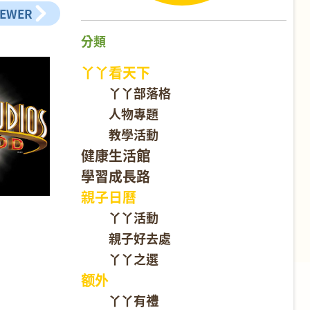
NEWER
分類
丫丫看天下
丫丫部落格
人物專題
教學活動
健康生活館
學習成長路
親子日曆
丫丫活動
親子好去處
丫丫之選
额外
丫丫有禮