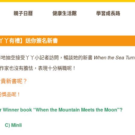
親子日曆
健康生活館
學習成長路
+【丫丫有禮】送你簽名新書
會，特地抽空接受丫丫小記者訪問，暢談她的新書
When the Sea Turne
對偶像作家也沒有膽怯，表現十分稱職呢！
的珍貴新書呢？
份獎品呢！
r Winner book “When the Mountain Meets the Moon"?
 Minli