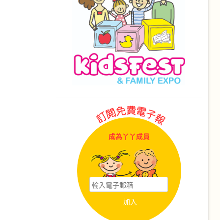
成為丫丫成員