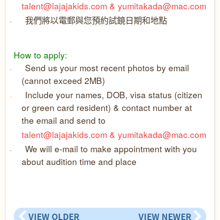
talent@lajajakids.com & yumitakada@mac.com
我們將以電郵與您預約試鏡日期和地點
·
How to apply:
Send us your most recent photos by email
·
(cannot exceed 2MB)
Include your names,
DOB
,
visa status (citizen
·
or green card resident) &
contact number at
the email and send to
talent@lajajakids.com & yumitakada@mac.com
We will e-mail to make appointment with you
·
about audition time and place
VIEW OLDER
VIEW NEWER