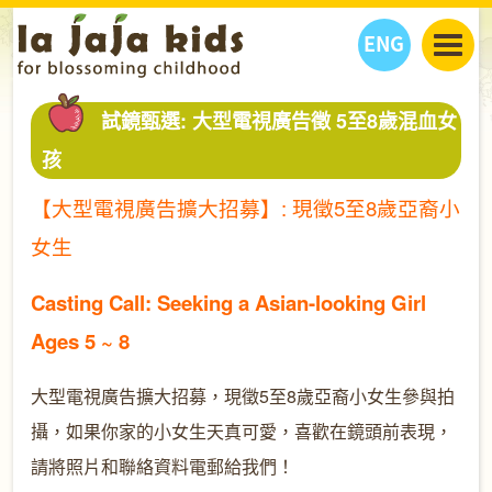
ENG
丫丫看天下
試鏡甄選: 大型電視廣告徵 5至8歲混血女
丫丫部落格
親子日曆
孩
健康生活館
教學活動
丫丫活動
【大型電視廣告擴大招募】
:
現徵
5
至
8
歲
亞裔
小
親子好去處
學習成長路
人物專題
女生
丫丫之選
關於我們
我們的故事
購
物
Casting Call: Seeking a Asian-looking Girl
聯絡
Ages 5 ~ 8
丫丫夥伴 + 友情連接
大型電視廣告擴大招募，現徵
5
至
8
歲亞裔小女生參與拍
攝，如果你家的小女生天真可愛，喜歡在鏡頭前表現，
請將照片和聯絡資料電郵給我們！