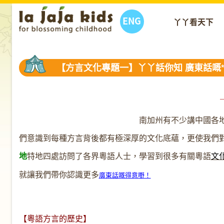
ENG
丫丫看天下
【方言文化專題一】丫丫話你知 廣東話嘅*
南加州有不少講中國各地
們意識到每種方言背後都有極深厚的文化底蘊，更使我們
地
特地
四處訪問了各界粵語人士，
學習到很多有關粵語
文
就讓我們帶你認識更多
廣東話嘅得意嘢！
【粵語方言的歷史】