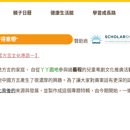
親子日曆
健康生活館
學習成長路
得意嘢*
贊助商
【
方言文化專題一
】
方言的家庭， 自從
丫丫園地
參與過
藝程
的兒童粵劇文化推廣活
對中國方言產生了很濃厚的興趣。
為了讓大家對廣東話有更深的
化背後的
來源與發展，
並製作成這個專題特輯，
由今期開始，一