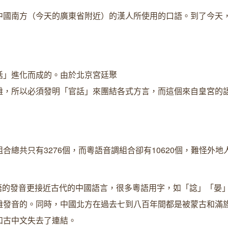
中國南方（今天的廣東省附近）的漢人所使用的口語。到了今天
話」進化而成的。由於北京宮廷聚
難，所以必須發明「官話」來團結各式方言，而這個來自皇宮的
組合總共只有
3276
個，而粵語音調組合卻有
10620
個，難怪外地
語的發音更接近古代的中國語言，很多粵語用字，如「諗」「晏
難發音的。同時，中國北方在過去七到八百年間都是被蒙古和滿
和古中文失去了連結。