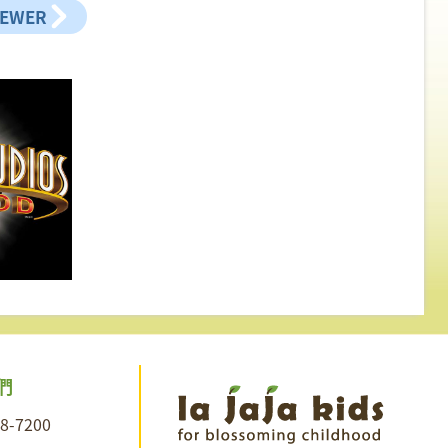
NEWER
們
28-7200