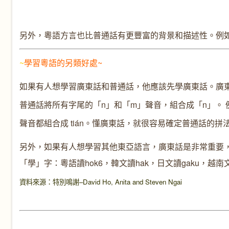
另外，粵語方言也比普通話有更豐富的背景和描述性。例
~
學習
粵
語的另類好處~
如果有人想學習廣東話和普通話
，
他應該先學廣東話。廣
普通話將所有字尾的「
n
」和「
m
」聲音，組合成「
n
」
。
聲音都組合成
tián
。懂廣東話，就很容易確定普通話的拼
另外
，
如果有人想學習其他東亞語言
，
廣東話是非常重要
「學」字：
粵語讀
hok6
，
韓文讀
hak
，
日文讀
gaku
，
越南
資料來源：特別鳴謝
–David Ho, Anita and Steven Ngai