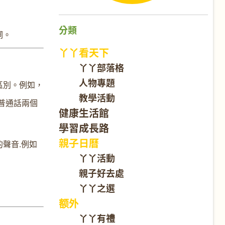
分類
詞。
丫丫看天下
丫丫部落格
人物專題
區別。例如
，
教學活動
普通話兩個
健康生活館
學習成長路
親子日曆
的聲音
.
例如
丫丫活動
親子好去處
丫丫之選
额外
丫丫有禮