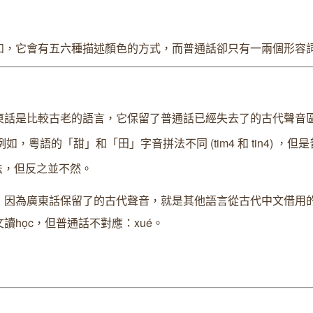
如，它會有五六種描述顏色的方式，而普通話卻只有一兩個形容
東話是比較古老的語言
，
它保留了普通話已經失去了的古代聲音
例如
，
粵語的
「甜」和「田」字音拼法不同
(tim4
和
tin4)
，
但是
法
，
但反之並不然
。
，
因為廣東話保留了的古代聲音，就是其他語言從古代中文借用
文讀
h
ọ
c
，
但普通話不對應：
xué
。