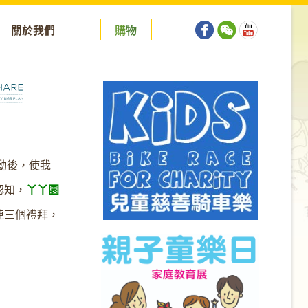
關於我們
購
物
動後，使我
認知，
丫丫園
連三個禮拜，