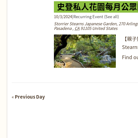
史登私人花園每月公眾
10/3/2024
|
Recurring Event
(See all)
Storrier Stearns Japanese Garden
,
270 Arling
Pasadena
,
CA
91105
United States
【親子好
Stearn
Find o
«
Previous Day
Day
Navigation