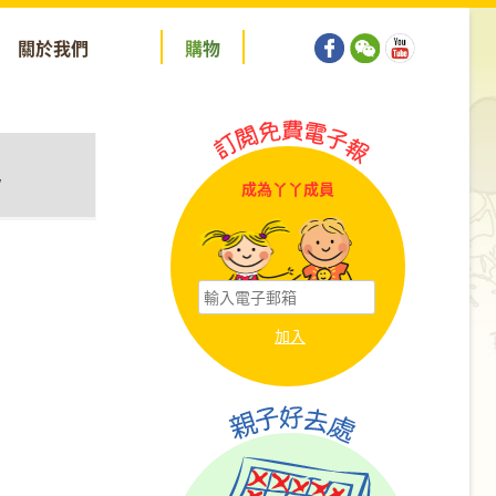
關於我們
購
物
y
成為丫丫成員
tion