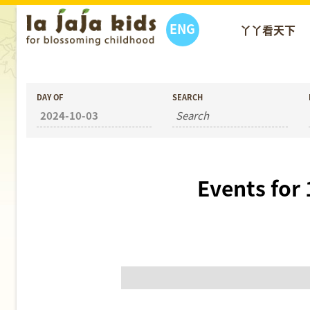
ENG
丫丫看天下
DAY OF
SEARCH
Events for
Day
Navigation