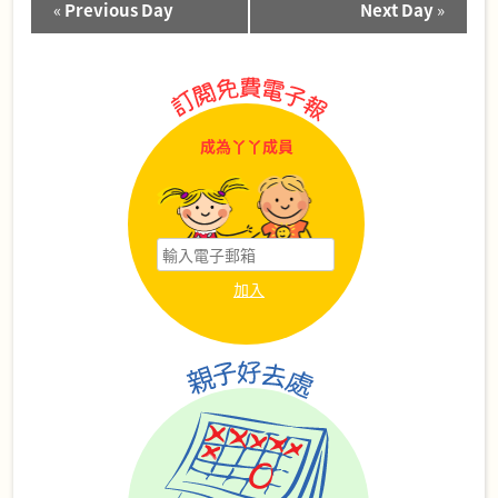
«
Previous Day
Next Day
»
Day
Navigation
成為丫丫成員