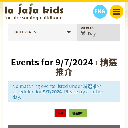
ENG
Event
VIEW AS
丫丫看天下
FIND EVENTS
Day
Views
丫丫部落格
親子日曆
Navigation
健康生活館
教學活動
丫丫活動
親子好去處
學習成長路
人物專題
Events for 9/7/2024
› 精選
丫丫之選
關於我們
推介
我們的故事
購
物
聯絡
No matching events listed under 精選推介
丫丫夥伴 + 友情連接
scheduled for
9/7/2024
. Please try another
day.
Red
精選推介